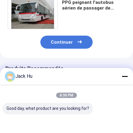
PPG peignant l'autobus
aérien de passager de
tablier d'autobus de Seat du
moteur diesel 14
Continuer
Produits Recommandés
Jack Hu
6:30 PM
Good day, what product are you looking for?
DÉFAITE ACTIONNÉE
Navette d'aéroport
Navette intére
ÉLECTRIQUE COBUS
aérienne de ville
d'aéroport