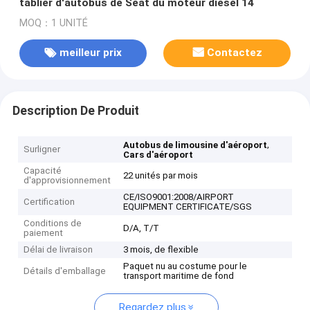
tablier d'autobus de Seat du moteur diesel 14
MOQ：1 UNITÉ
meilleur prix
Contactez
Description De Produit
,
Autobus de limousine d'aéroport
Surligner
Cars d'aéroport
Capacité
22 unités par mois
d'approvisionnement
CE/ISO9001:2008/AIRPORT
Certification
EQUIPMENT CERTIFICATE/SGS
Conditions de
D/A, T/T
paiement
Délai de livraison
3 mois, de flexible
Paquet nu au costume pour le
Détails d'emballage
transport maritime de fond
Regardez plus