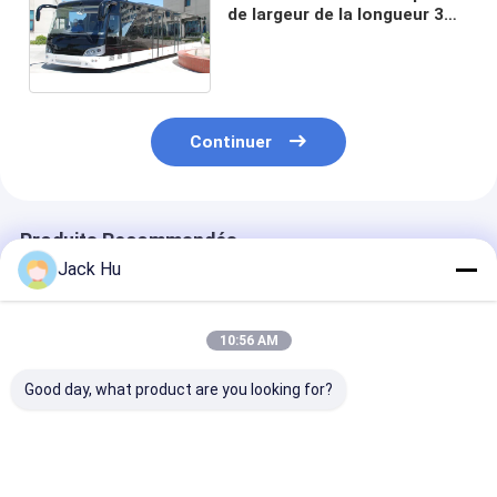
de largeur de la longueur 3m
de 14M de passager de luxe
des navettes 110
Continuer
Produits Recommandés
Jack Hu
10:56 AM
Good day, what product are you looking for?
l'équivalent à
petits passagers de
Autobus en
l'autobus de
la décoration 56 de
aluminium de t
l'aéroport
l'autobus VIP de
d'aéroport de