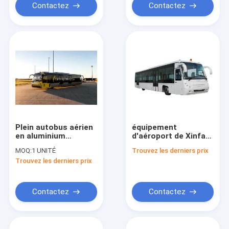
Contactez
Contactez
Plein autobus aérien
équipement
en aluminium
d'aéroport de Xinfa
d'autobus de
d'autobus de tablier
MOQ:
1 UNITÉ
Trouvez les derniers prix
limousine d'aéroport
d'aéroport de 118kW
Trouvez les derniers prix
de rayon de tour de
2300rpm avec les
short de corps
sièges réglables
Contactez
Contactez