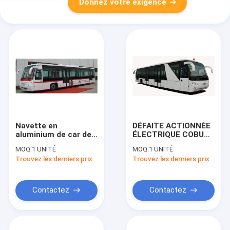
Donnez votre exigence
Navette en
DÉFAITE ACTIONNÉE
aluminium de car de
ÉLECTRIQUE COBUS
macadam de tablier à
DE L'AUTOBUS
MOQ:
1 UNITÉ
MOQ:
1 UNITÉ
l'aéroport
AEROABUS-6300EV
Trouvez les derniers prix
Trouvez les derniers prix
13m×3m×3m
DE TABLIER
Contactez
Contactez