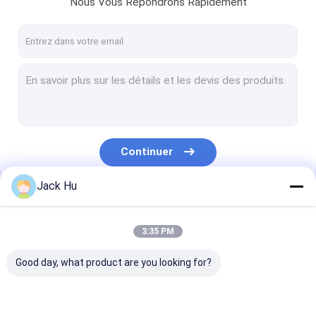
Nous Vous Répondrons Rapidement
Visite d'usine
Contrôle de qualité
Contactez-nous
Nouvelles
Demandez une citation
Continuer
Jack Hu
Autobus de tablier d'aéroport
Nos Catégories
Camion de restauration
3:35 PM
Escaliers autopropulsés de passager
Good day, what product are you looking for?
Aéroport Ambulift