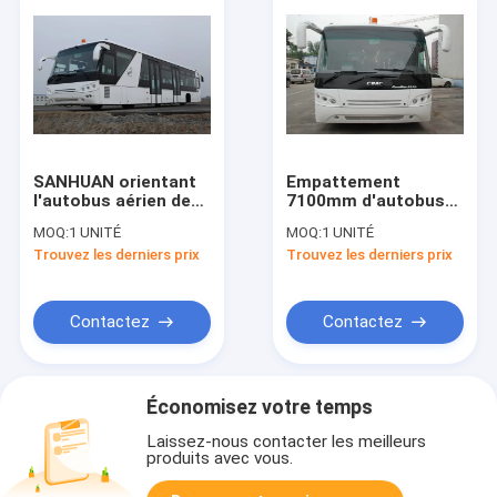
SANHUAN orientant
Empattement
l'autobus aérien de
7100mm d'autobus
77 passagers avec la
de limousine
MOQ:
1 UNITÉ
MOQ:
1 UNITÉ
suspension
d'aéroport de car de
Trouvez les derniers prix
Trouvez les derniers prix
pneumatique
macadam de Seat de
la grande capacité 14
Contactez
Contactez
Économisez votre temps
Laissez-nous contacter les meilleurs
produits avec vous.