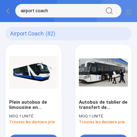
Airport Coach
(82)
Plein autobus de
Autobus de tablier de
limousine en
transfert de
aluminium d'aéroport
passager d'aéroport
MOQ:
1 UNITÉ
MOQ:
1 UNITÉ
de corps 13895mm
à concurrencer
Trouvez les derniers prix
Trouvez les derniers prix
(±20mm)
Cobus TAM et
×3000mm×3178mm
Neoplan