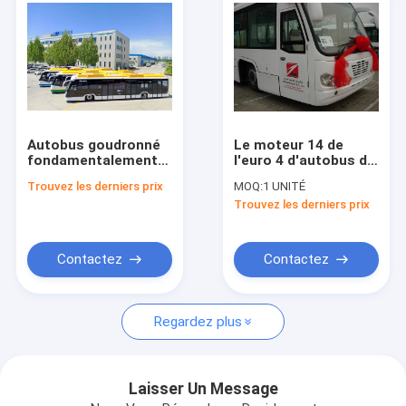
Autobus goudronné
Le moteur 14 de
fondamentalement
l'euro 4 d'autobus de
luxueux entièrement
rampe pose la
Trouvez les derniers prix
MOQ:
1 UNITÉ
climatisé
transmission
Trouvez les derniers prix
automatique de 110
passagers de haute
qualité
Contactez
Contactez
Maison
Regardez plus
Des produits
Au sujet de nous
Laisser Un Message