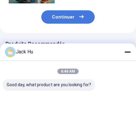
Continuer
Produits Recommandés
Jack Hu
6:46 AM
Good day, what product are you looking for?
Le camion électrique
Camion de
le camion de
d'aéroport de
restauration
approvisionn
véhicule de
d'avions XC-6000E
xc6000 iso900
restauration a servi
Heavy Duty pour les
l'aéroport cim
aux passagers de vol
services de
certifié
Meilleur prix
Meilleur prix
Meilleur p
d'embarquement
restauration
d'aéroport