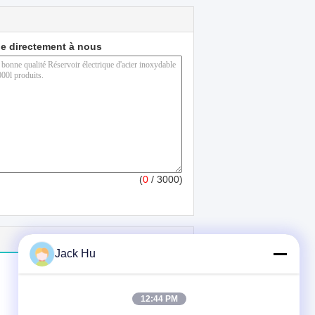
e directement à nous
(
0
/ 3000)
Jack Hu
12:44 PM