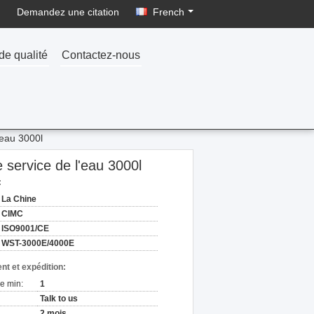
Demandez une citation
French
de qualité
Contactez-nous
'eau 3000l
 service de l'eau 3000l
:
La Chine
CIMC
ISO9001/CE
WST-3000E/4000E
nt et expédition:
e min:
1
Talk to us
2 mois