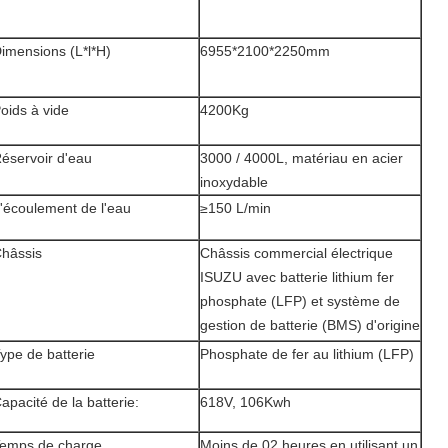
imensions (L*l*H)
6955*2100*2250mm
oids à vide
4200Kg
éservoir d'eau
3000 / 4000L, matériau en acier
inoxydable
'écoulement de l'eau
≥150 L/min
hâssis
Châssis commercial électrique
ISUZU avec batterie lithium fer
phosphate (LFP) et système de
gestion de batterie (BMS) d'origine
ype de batterie
Phosphate de fer au lithium (LFP)
apacité de la batterie:
618V, 106Kwh
emps de charge
Moins de 02 heures en utilisant un