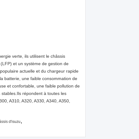
e verte, ils utilisent le châssis
 (LFP) et un système de gestion de
s populaire actuelle et du chargeur rapide
la batterie, une faible consommation de
e et confortable, une faible pollution de
s stables.Ils répondent à toutes les
A300, A310, A320, A330, A340, A350,
,
âssis d'isuzu