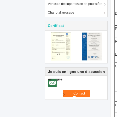
Véhicule de suppression de poussière
Chariot d'arrosage
D
Certificat
P
R
L
C
Je suis en ligne une discussion
en ligne
T
C
T