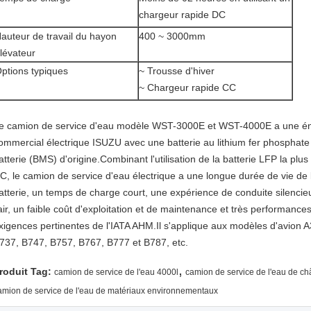
chargeur rapide DC
auteur de travail du hayon
400 ~ 3000mm
lévateur
ptions typiques
~ Trousse d'hiver
~ Chargeur rapide CC
e camion de service d'eau modèle WST-3000E et WST-4000E a une énergi
ommercial électrique ISUZU avec une batterie au lithium fer phosphate
atterie (BMS) d'origine.Combinant l'utilisation de la batterie LFP la plu
C, le camion de service d'eau électrique a une longue durée de vie de 
atterie, un temps de charge court, une expérience de conduite silencieus
'air, un faible coût d'exploitation et de maintenance et très performance
xigences pertinentes de l'IATA AHM.Il s'applique aux modèles d'avion 
737, B747, B757, B767, B777 et B787, etc.
,
roduit Tag:
camion de service de l'eau 4000l
camion de service de l'eau de ch
amion de service de l'eau de matériaux environnementaux