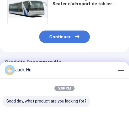
Seater d'aéroport de tablier
d'autobus/autobus
entraînement de main gauche
avec la peinture de PPG
Continuer
Produits Recommandés
Jack Hu
5:09 PM
Good day, what product are you looking for?
Région debout de
Tablier d'autobus de
Petit autobus 
l'autobus 22 de
rampe de transfert
rotation de tab
tablier d'aéroport de
d'aéroport petit
d'aéroport de 