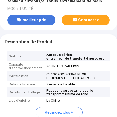
tablier d'autobus/autobus entraînement de main
gauche avec la peinture de PPG
MOQ：1 UNITÉ
meilleur prix
Contactez
Description De Produit
,
Autobus aérien
Surligner
entraîneur de transfert d'aéroport
Capacité
20 UNITÉS PAR MOIS
d'approvisionnement
CE/ISO9001:2008/AIRPORT
Certification
EQUIPMENT CERTIFICATE/SGS
Délai de livraison
2 mois, de flexible
Paquet nu au costume pour le
Détails d'emballage
transport maritime de fond
Lieu d'origine
La Chine
Regardez plus