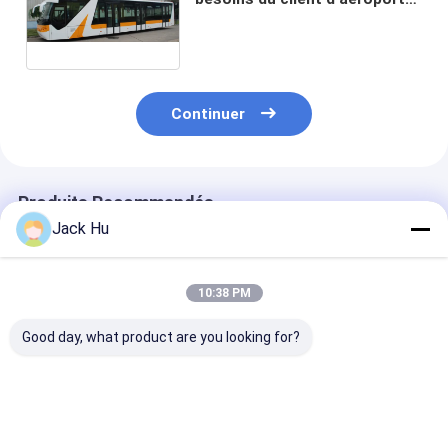
de Xinfa d'autobus de
passager d'aéroport de 77
passagers
Continuer
Produits Recommandés
Jack Hu
10:38 PM
Good day, what product are you looking for?
Région debout de
Tablier d'autobus de
Petit autobus 
l'autobus 22 de
rampe de transfert
rotation de tab
tablier d'aéroport de
d'aéroport petit
d'aéroport de 
Cummins Engine de
rayon de rotation
de grande cap