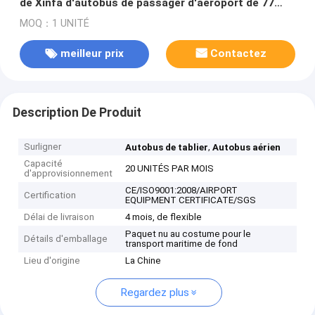
de Xinfa d'autobus de passager d'aéroport de 77
passagers
MOQ：1 UNITÉ
meilleur prix
Contactez
Description De Produit
Surligner
,
Autobus de tablier
Autobus aérien
Capacité
20 UNITÉS PAR MOIS
d'approvisionnement
CE/ISO9001:2008/AIRPORT
Certification
EQUIPMENT CERTIFICATE/SGS
Délai de livraison
4 mois, de flexible
Paquet nu au costume pour le
Détails d'emballage
transport maritime de fond
Lieu d'origine
La Chine
Regardez plus