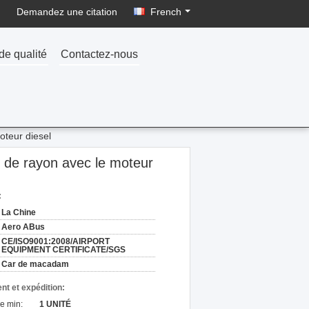
Demandez une citation
French
de qualité
Contactez-nous
oteur diesel
 de rayon avec le moteur
:
La Chine
Aero ABus
CE/ISO9001:2008/AIRPORT
EQUIPMENT CERTIFICATE/SGS
Car de macadam
nt et expédition:
e min:
1 UNITÉ