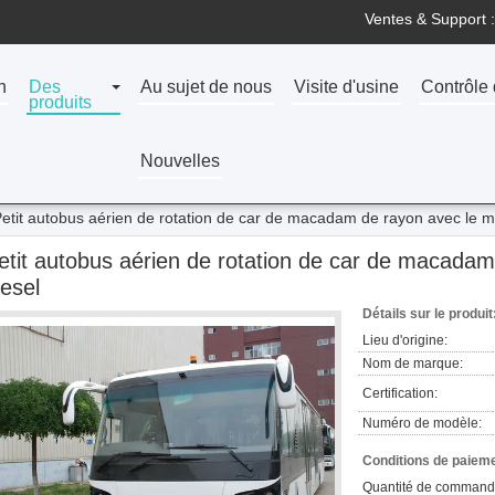
Ventes & Support :
n
Des
Au sujet de nous
Visite d'usine
Contrôle 
produits
Nouvelles
etit autobus aérien de rotation de car de macadam de rayon avec le m
etit autobus aérien de rotation de car de macadam
iesel
Détails sur le produit
Lieu d'origine:
Nom de marque:
Certification:
Numéro de modèle:
Conditions de paieme
Quantité de command