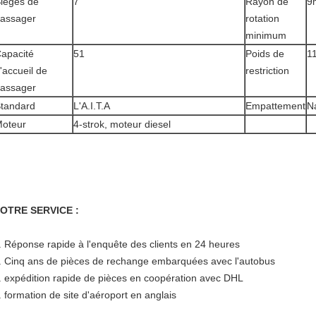
ièges de
7
Rayon de
9
assager
rotation
minimum
apacité
51
Poids de
1
'accueil de
restriction
assager
tandard
L'A.I.T.A
Empattement
N
oteur
4-strok, moteur diesel
OTRE SERVICE :
. Réponse rapide à l'enquête des clients en 24 heures
. Cinq ans de pièces de rechange embarquées avec l'autobus
. expédition rapide de pièces en coopération avec DHL
. formation de site d'aéroport en anglais