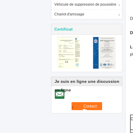
Véhicule de suppression de poussière
Chariot d'arrosage
D
Certificat
D
L
p
Je suis en ligne une discussion
en ligne
D