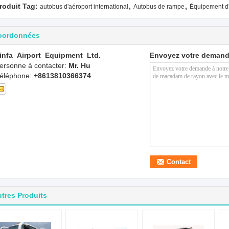
,
,
roduit Tag:
autobus d'aéroport international
Autobus de rampe
Équipement d'
oordonnées
infa Airport Equipment Ltd.
Envoyez votre demand
ersonne à contacter:
Mr. Hu
éléphone:
+8613810366374
tres Produits