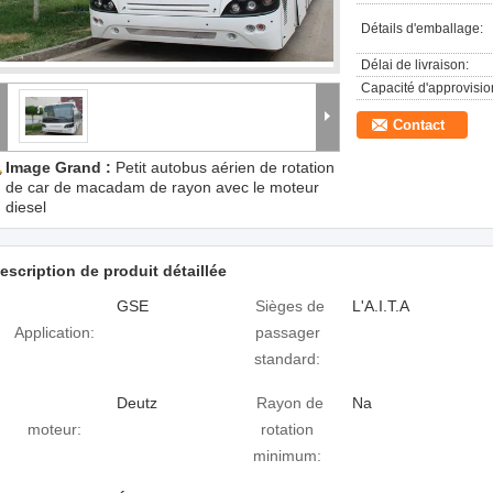
Détails d'emballage:
Délai de livraison:
Capacité d'approvisi
Contact
Image Grand :
Petit autobus aérien de rotation
de car de macadam de rayon avec le moteur
diesel
escription de produit détaillée
GSE
Sièges de
L'A.I.T.A
Application:
passager
standard:
Deutz
Rayon de
Na
moteur:
rotation
minimum: