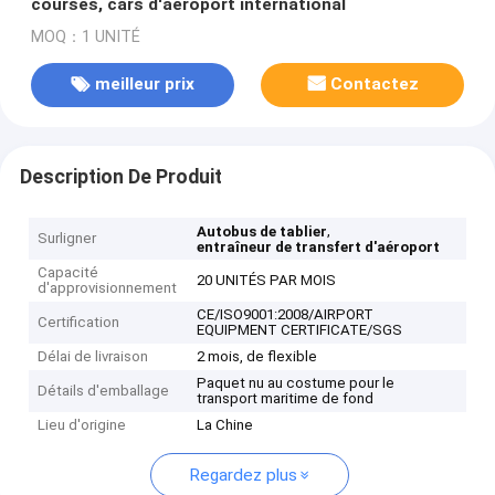
courses, cars d'aéroport international
MOQ：1 UNITÉ
meilleur prix
Contactez
Description De Produit
,
Autobus de tablier
Surligner
entraîneur de transfert d'aéroport
Capacité
20 UNITÉS PAR MOIS
d'approvisionnement
CE/ISO9001:2008/AIRPORT
Certification
EQUIPMENT CERTIFICATE/SGS
Délai de livraison
2 mois, de flexible
Paquet nu au costume pour le
Détails d'emballage
transport maritime de fond
Lieu d'origine
La Chine
Regardez plus