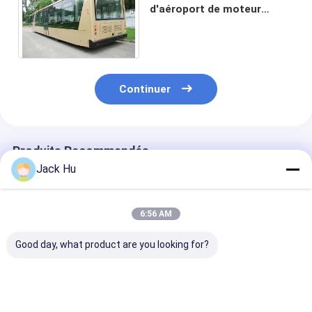
d'aéroport de moteur
diesel de 4 courses, cars
d'aéroport international
Continuer
Produits Recommandés
Jack Hu
6:56 AM
Good day, what product are you looking for?
Région debout de
Tablier d'autobus de
Petit autobus 
l'autobus 22 de
rampe de transfert
rotation de tab
tablier d'aéroport de
d'aéroport petit
d'aéroport de 