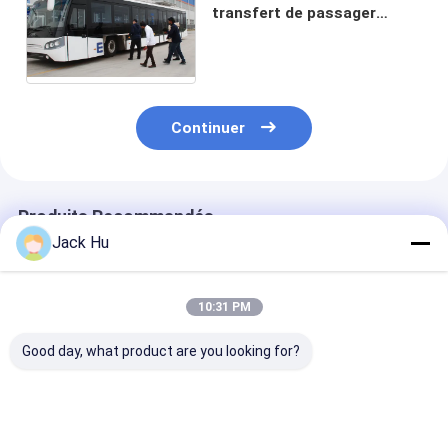
transfert de passager
d'aéroport à concurrencer
Cobus TAM et Neoplan
Continuer
Produits Recommandés
Jack Hu
10:31 PM
Good day, what product are you looking for?
Région debout de
Tablier d'autobus de
Petit autobus 
l'autobus 22 de
rampe de transfert
rotation de tab
tablier d'aéroport de
d'aéroport petit
d'aéroport de 