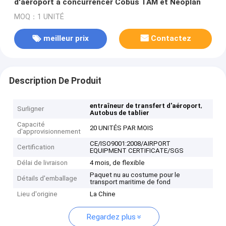
d'aéroport à concurrencer Cobus TAM et Neoplan
MOQ：1 UNITÉ
meilleur prix
Contactez
Description De Produit
,
entraîneur de transfert d'aéroport
Surligner
Autobus de tablier
Capacité
20 UNITÉS PAR MOIS
d'approvisionnement
CE/ISO9001:2008/AIRPORT
Certification
EQUIPMENT CERTIFICATE/SGS
Délai de livraison
4 mois, de flexible
Paquet nu au costume pour le
Détails d'emballage
transport maritime de fond
Lieu d'origine
La Chine
Regardez plus