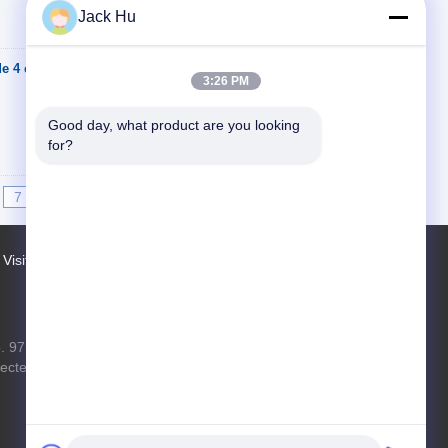
Jack Hu
de 4 courses, cars
Contact
3:26 PM
Good day, what product are you looking 
for?
7
8
9
>>
>|
Visite d'usine
Contacts
Plan du site
. 97 route de Changping, ville de Shahe,
ecteur de Changping, Pékin, République
populaire de Chine, 102206
xf.hyt@stas.cimc.com