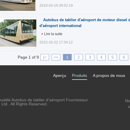
2018-04-16 09:52:19
Autobus de tablier d'aéroport de moteur diesel 
d'aéroport international
Lire la suite
2015-10-22 17:34:12
Page 1 of 9
|<
<<
1
2
3
4
5
6
Aperçu
Produits
A propos de nous
alité Autobus de tablier d'aéroport Fournisseur.
No
td.. All Rights Reserved.
s