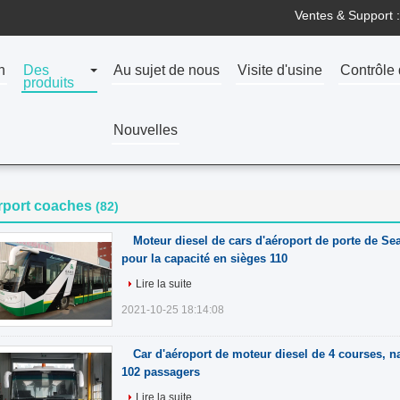
Ventes & Support :
n
Des
Au sujet de nous
Visite d'usine
Contrôle 
produits
Nouvelles
rport coaches
(82)
Moteur diesel de cars d'aéroport de porte de Sea
pour la capacité en sièges 110
Lire la suite
2021-10-25 18:14:08
Car d'aéroport de moteur diesel de 4 courses, na
102 passagers
Lire la suite