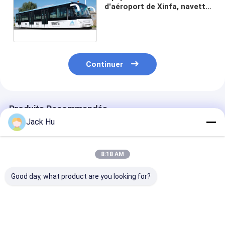
d'aéroport de Xinfa, navette
d'aéroport courte du rayon
VIP de Turnning
Continuer
Produits Recommandés
Jack Hu
8:18 AM
Good day, what product are you looking for?
Car de l'aéroport VIP
Équipement durable
autobus de tab
d'autobus de tablier
d'aéroport de
d'équipement
d'aéroport de grande
12250kg Xinfa avec
d'aéroport de