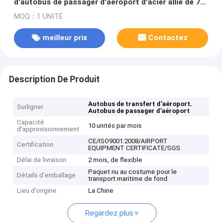
d'autobus de passager d'aéroport d'acier allié de 77
passagers
MOQ：1 UNITÉ
meilleur prix
Contactez
Description De Produit
,
Autobus de transfert d'aéroport
Surligner
Autobus de passager d'aéroport
Capacité
10 unités par mois
d'approvisionnement
CE/ISO9001:2008/AIRPORT
Certification
EQUIPMENT CERTIFICATE/SGS
Délai de livraison
2 mois, de flexible
Paquet nu au costume pour le
Détails d'emballage
transport maritime de fond
Lieu d'origine
La Chine
Regardez plus