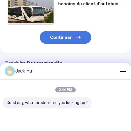
besoins du client d'autobus
de passager d'aéroport
d'acier allié de 77 passagers
Continuer
Produits Recommandés
Jack Hu
2:44 PM
Good day, what product are you looking for?
Car de l'aéroport VIP
Équipement durable
autobus de tab
d'autobus de tablier
d'aéroport de
d'équipement
d'aéroport de grande
12250kg Xinfa avec
d'aéroport de