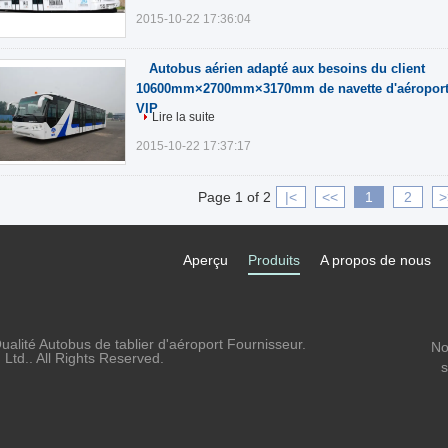
2015-10-22 17:36:04
Autobus aérien adapté aux besoins du client
10600mm×2700mm×3170mm de navette d'aéroport 
VIP
Lire la suite
2015-10-22 17:37:17
Page 1 of 2
|<
<<
1
2
>
Aperçu
Produits
A propos de nous
alité Autobus de tablier d'aéroport Fournisseur.
No
td.. All Rights Reserved.
s