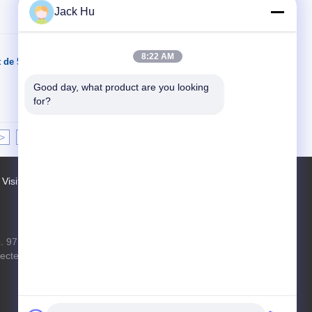
Jack Hu
Contact
8:22 AM
de 51 passagers
Good day, what product are you looking 
for?
>
>|
Visite d'usine
Contacts
Plan du site
. 97 route de Changping, ville de Shahe,
ecteur de Changping, Pékin, République
populaire de Chine, 102206
xf.hyt@stas.cimc.com