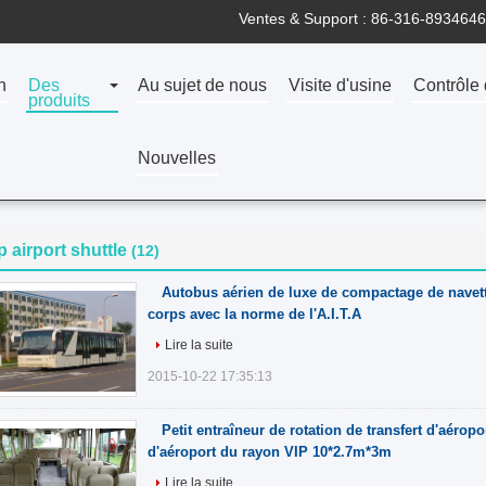
Ventes & Support :
86-316-8934646
n
Des
Au sujet de nous
Visite d'usine
Contrôle 
produits
Nouvelles
p airport shuttle
(12)
Autobus aérien de luxe de compactage de navett
corps avec la norme de l'A.I.T.A
Lire la suite
2015-10-22 17:35:13
Petit entraîneur de rotation de transfert d'aéropo
d'aéroport du rayon VIP 10*2.7m*3m
Lire la suite